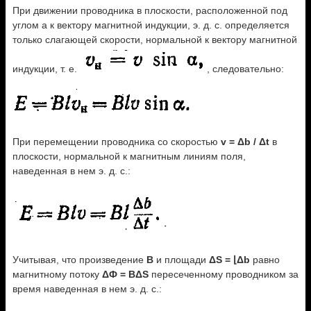
При движении проводника в плоскости, расположенной под
углом а к вектору магнитной индукции, э. д. с. определяется
только слагающей скорости, нормальной к вектору магнитной
индукции, т. е.
, следовательно:
При перемещении проводника со скоростью
v = Δb / Δt
в
плоскости, нормальной к магнитным линиям поля,
наведенная в нем э. д. с.:
Учитывая, что произведение
В
и площади
ΔS = ⌊Δb
равно
магнитному потоку
ΔФ = BΔS
пересеченному проводником за
время наведенная в нем э. д. с.: