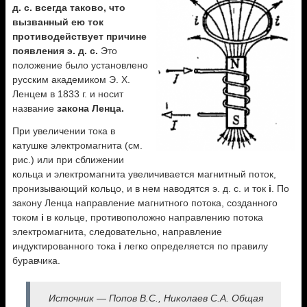
д. с. всегда таково, что
вызванный ею ток
противодействует причине
появления э. д. с.
Это
положение было установлено
русским академиком Э. X.
Ленцем в 1833 г. и носит
название
закона Ленца.
При увеличении тока в
катушке электромагнита (см.
рис.) или при сближении
кольца и электромагнита увеличивается магнитный поток,
пронизывающий кольцо, и в нем наводятся э. д. с. и ток
i
. По
закону Ленца направление магнитного потока, созданного
током
i
в кольце, противоположно направлению потока
электромагнита, следовательно, направление
индуктированного тока
i
легко определяется по правилу
буравчика.
Источник — Попов В.С., Николаев С.А. Общая