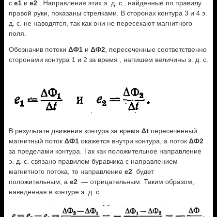
с.
e1
и
e2
. Направления этих э. д. с., найденные по правилу
правой руки, показаны стрелками. В сторонах контура 3 и 4 э.
д. с. не наводятся, так как они не пересекают магнитного
поля.
Обозначив потоки
ΔФ1
и
ΔФ2
, пересеченные соответственно
сторонами контура 1 и 2 за время , напишем величины э. д. с.
:
В результате движения контура за время
Δt
пересеченный
магнитный поток
ΔФ1
окажется внутри контура, а поток
ΔФ2
за пределами контура. Так как положительное направление
э. д. с. связано правилом буравчика с направлением
магнитного потока, то направление
е2
будет
положительным, а
е2
— отрицательным. Таким образом,
наведенная в контуре э. д. с.: